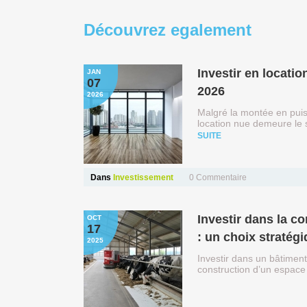
Découvrez
egalement
Investir en location nue en 2026 : point sur les nouveautés de
JAN
07
2026
2026
Malgré la montée en puis
location nue demeure le 
SUITE
Dans
Investissement
0 Commentaire
Investir dans la construction d’un bâtiment d’élevage moderne
OCT
17
: un choix stratégi
2025
Investir dans un bâtiment
construction d’un espac