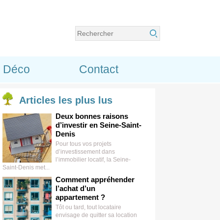
Déco
Contact
Articles
les plus lus
Deux bonnes raisons
d’investir en Seine-Saint-
Denis
Pour tous vos projets
d’investissement dans
l’immobilier locatif, la Seine-
Saint-Denis met...
Comment appréhender
l’achat d’un
appartement ?
Tôt ou tard, tout locataire
envisage de quitter sa location