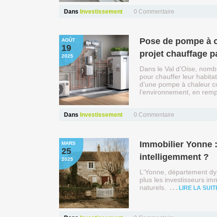
Dans
Investissement
0 Commentaire
Pose de pompe à chaleur dans le Val d’Oise : réussir son
AOÛT
19
projet chauffage p
2025
Dans le Val d’Oise, nomb
pour chauffer leur habitat
d’une pompe à chaleur c
l’environnement, en rem
Dans
Investissement
0 Commentaire
Immobilier Yonne : Quelles villes choisir pour investir
MARS
25
intelligemment ?
2025
L'Yonne, département dy
plus les investisseurs im
naturels.
LIRE LA SUIT