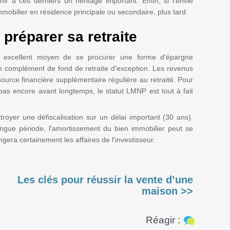
r à ces derniers un héritage important. Enfin, si l'envie
immobilier en résidence principale ou secondaire, plus tard.
préparer sa retraite
 excellent moyen de se procurer une forme d'épargne
un complément de fond de retraite d'exception. Les revenus
source financière supplémentaire régulière au retraité. Pour
 pas encore avant longtemps, le statut LMNP est tout à fait
troyer une défiscalisation sur un délai important (30 ans).
ongue période, l'amortissement du bien immobilier peut se
era certainement les affaires de l'investisseur.
Les clés pour réussir la vente d’une
maison >>
Réagir :