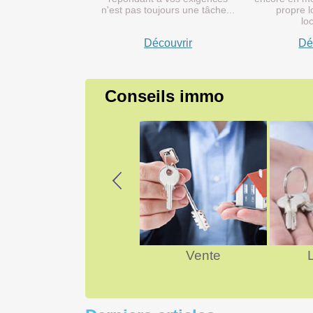
n'est pas toujours une tâche...
propre lo
lo
Découvrir
Dé
Conseils immo
Previous
Achat
Vente