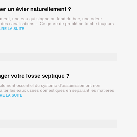
r un évier naturellement ?
tement, une eau qui stagne au fond du bac, une odeur
 des canalisations… Ce genre de problème tombe toujours
LIRE LA SUITE
anger votre fosse septique ?
 élément essentiel du système d’assainissement non
 traiter les eaux usées domestiques en séparant les matières
IRE LA SUITE