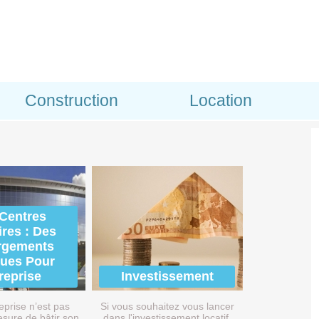
Construction
Location
Centres
ires : Des
rgements
ques Pour
reprise
Investissement
eprise n’est pas
Si vous souhaitez vous lancer
sure de bâtir son
dans l'investissement locatif,