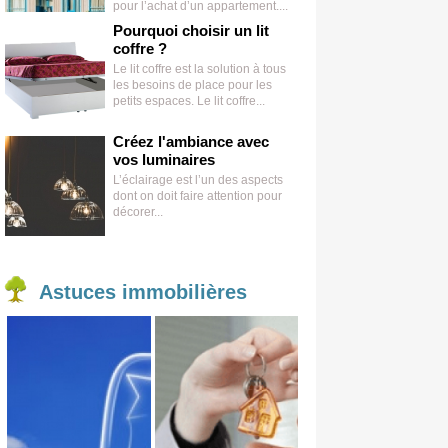
pour l’achat d’un appartement....
Pourquoi choisir un lit
coffre ?
Le lit coffre est la solution à tous
les besoins de place pour les
petits espaces. Le lit coffre...
Créez l'ambiance avec
vos luminaires
L’éclairage est l’un des aspects
dont on doit faire attention pour
décorer...
Astuces
immobilières
Achat
Vente