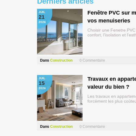
Derniers articles
Fenêtre PVC sur mesure : le guide complet pour bien choisir
JUIL
21
vos menuiseries
2026
Choisir une Fenetre PVC 
confort, l'isolation et l'
Dans
Construction
0
Commentaire
Travaux en appartement : lesquels augmentent réellement la
JUIL
15
valeur du bien ?
2026
Les travaux en apparteme
forcément les plus coût
Dans
Construction
0
Commentaire