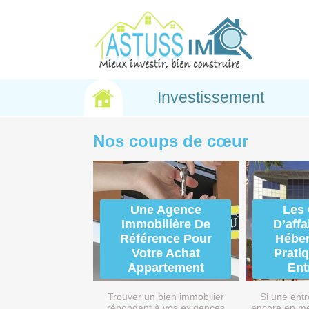
Investissement
Nos coups de cœur
Une Agence
Les 
Immobilière De
D’affa
Référence Pour
Hébe
Votre Achat
Prati
Appartement
Ent
Trouver un bien immobilier
Si une entr
répondant à vos exigences
encore en me