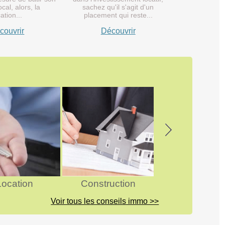
cal, alors, la
sachez qu'il s'agit d'un
cation...
placement qui reste...
couvrir
Découvrir
Next
Location
Construction
Astuces
Voir tous les conseils immo >>