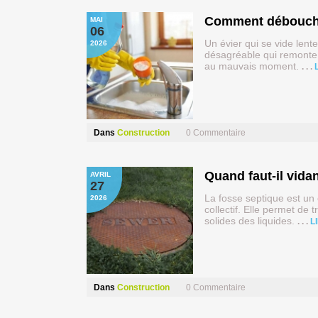
Comment débouche
MAI
06
Un évier qui se vide len
2026
désagréable qui remonte
au mauvais moment.
Dans
Construction
0
Commentaire
Quand faut-il vid
AVRIL
27
La fosse septique est un
2026
collectif. Elle permet de
solides des liquides.
L
Dans
Construction
0
Commentaire