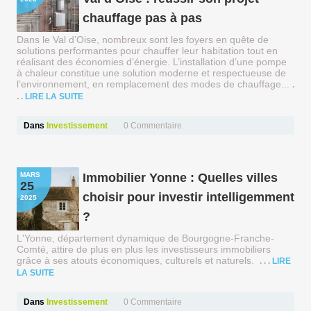
chauffage pas à pas
Dans le Val d’Oise, nombreux sont les foyers en quête de
solutions performantes pour chauffer leur habitation tout en
réalisant des économies d’énergie. L’installation d’une pompe
à chaleur constitue une solution moderne et respectueuse de
l’environnement, en remplacement des modes de chauffage...
LIRE LA SUITE
Dans
Investissement
0
Commentaire
MARS
Immobilier Yonne : Quelles villes
25
choisir pour investir intelligemment
2025
?
L'Yonne, département dynamique de Bourgogne-Franche-
Comté, attire de plus en plus les investisseurs immobiliers
grâce à ses atouts économiques, culturels et naturels.
LIRE
LA SUITE
Dans
Investissement
0
Commentaire