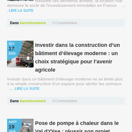
meublée ces dernières années, la location nue
demeure le socle de l'investissement immobilier en France.
LIRE LA SUITE
Dans
Investissement
0
Commentaire
OCT
Investir dans la construction d’un
17
bâtiment d’élevage moderne : un
2025
choix stratégique pour l’avenir
agricole
Investir dans un bâtiment d’élevage moderne ne se limite plus
à la simple construction d’un espace pour abriter les animaux.
LIRE LA SUITE
Dans
Investissement
0
Commentaire
AOÛT
Pose de pompe à chaleur dans le
19
Val d’Oise : réussir son projet
2025