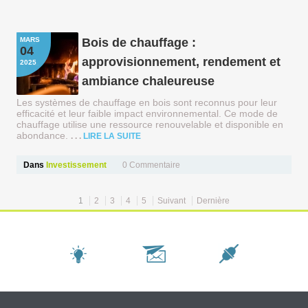
MARS
Bois de chauffage :
04
approvisionnement, rendement et
2025
ambiance chaleureuse
Les systèmes de chauffage en bois sont reconnus pour leur
efficacité et leur faible impact environnemental. Ce mode de
chauffage utilise une ressource renouvelable et disponible en
abondance.
LIRE LA SUITE
Dans
Investissement
0
Commentaire
1
2
3
4
5
Suivant
Dernière