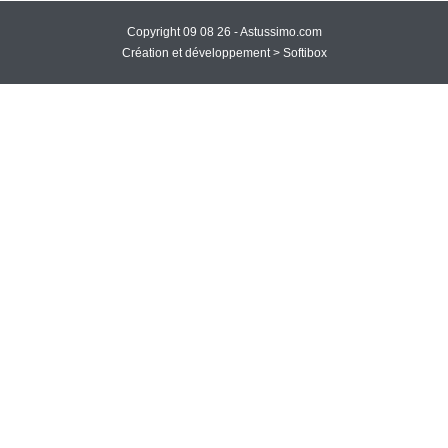
Copyright 09 08 26 -
Astussimo.com
Création et développement >
Softibox