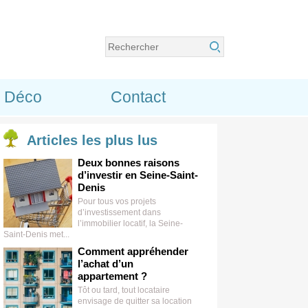
Déco
Contact
Articles
les plus lus
Deux bonnes raisons
d’investir en Seine-Saint-
Denis
Pour tous vos projets
d’investissement dans
l’immobilier locatif, la Seine-
Saint-Denis met...
Comment appréhender
l’achat d’un
appartement ?
Tôt ou tard, tout locataire
envisage de quitter sa location