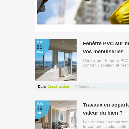
JUIL
Fenêtre PVC sur me
21
vos menuiseries
2026
Choisir une Fenetre PVC 
confort, l'isolation et l'
Dans
Construction
0
Commentaire
JUIL
Travaux en appart
15
valeur du bien ?
2026
Les travaux en apparteme
forcément les plus coût