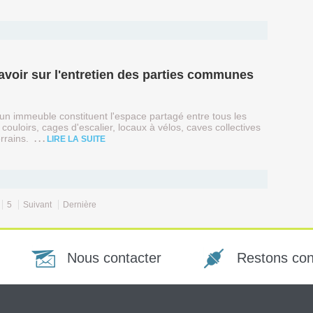
 savoir sur l'entretien des parties communes
n immeuble constituent l'espace partagé entre tous les
, couloirs, cages d'escalier, locaux à vélos, caves collectives
errains.
LIRE LA SUITE
5
Suivant
Dernière
Nous contacter
Restons co