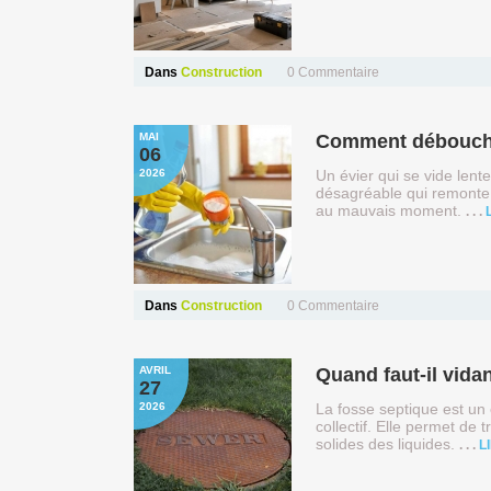
Dans
Construction
0
Commentaire
MAI
Comment déboucher
06
2026
Un évier qui se vide len
désagréable qui remonte
au mauvais moment.
Dans
Construction
0
Commentaire
AVRIL
Quand faut-il vida
27
2026
La fosse septique est un
collectif. Elle permet de
solides des liquides.
L