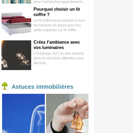
pour l’achat d’un appartement....
Pourquoi choisir un lit
coffre ?
Le lit coffre est la solution à tous
les besoins de place pour les
petits espaces. Le lit coffre...
Créez l'ambiance avec
vos luminaires
L’éclairage est l’un des aspects
dont on doit faire attention pour
décorer...
Astuces
immobilières