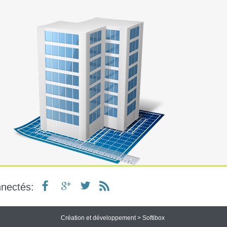
nnectés
:
Création et développement >
Softibox