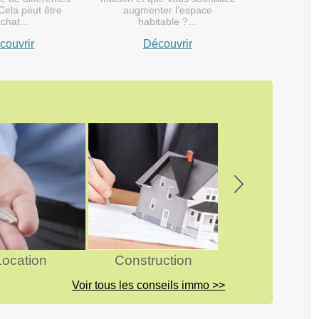
Cela peut être
augmenter l’espace
achat...
habitable ?...
couvrir
Découvrir
Next
Location
Construction
Astuces
Voir tous les conseils immo >>