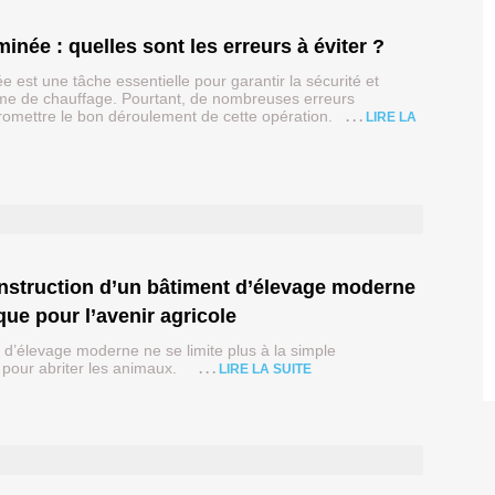
née : quelles sont les erreurs à éviter ?
est une tâche essentielle pour garantir la sécurité et
stème de chauffage. Pourtant, de nombreuses erreurs
omettre le bon déroulement de cette opération.
LIRE LA
que pour l’avenir agricole
 d’élevage moderne ne se limite plus à la simple
e pour abriter les animaux.
LIRE LA SUITE