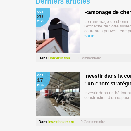
Derniers articles
Ramonage de chemi
OCT
20
Le ramonage de cheminée 
2025
l'efficacité de votre sy
courantes peuvent compr
SUITE
Dans
Construction
0
Commentaire
Investir dans la construction d’un bâtiment d’élevage moderne
OCT
17
: un choix stratégi
2025
Investir dans un bâtiment
construction d’un espac
Dans
Investissement
0
Commentaire