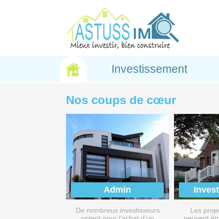
Investissement
Nos coups de cœur
Admin
Inves
De nombreux investisseurs
Les proje
optent pour l’achat d’un
peuvent êtr