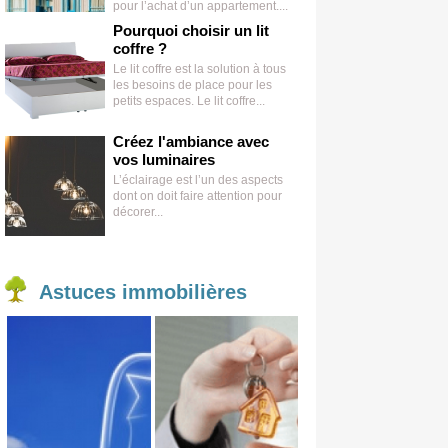
pour l’achat d’un appartement....
Pourquoi choisir un lit
coffre ?
Le lit coffre est la solution à tous
les besoins de place pour les
petits espaces. Le lit coffre...
Créez l'ambiance avec
vos luminaires
L’éclairage est l’un des aspects
dont on doit faire attention pour
décorer...
Astuces
immobilières
Achat
Vente