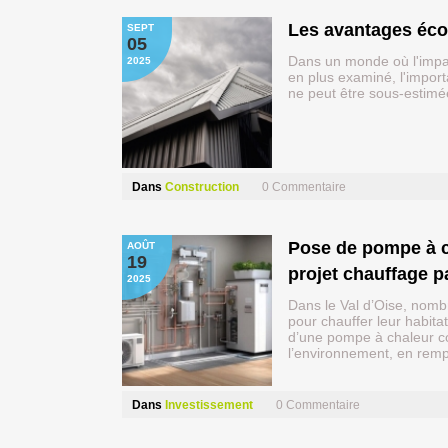
Les avantages éco
SEPT
05
Dans un monde où l'impac
2025
en plus examiné, l'impor
ne peut être sous-esti
Dans
Construction
0
Commentaire
Pose de pompe à chaleur dans le Val d’Oise : réussir son
AOÛT
19
projet chauffage p
2025
Dans le Val d’Oise, nomb
pour chauffer leur habitat
d’une pompe à chaleur c
l’environnement, en rem
Dans
Investissement
0
Commentaire