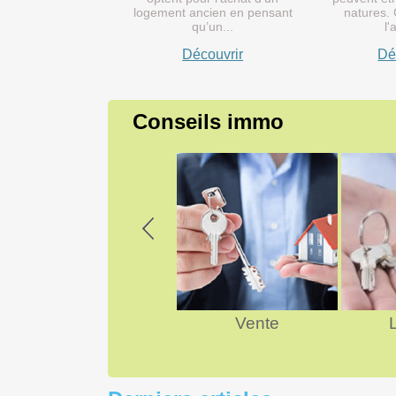
logement ancien en pensant
natures. 
qu’un...
l'
Découvrir
Dé
Conseils immo
Previous
Achat
Vente