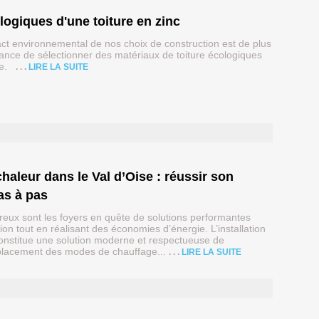
logiques d'une toiture en zinc
t environnemental de nos choix de construction est de plus
tance de sélectionner des matériaux de toiture écologiques
mée.
LIRE LA SUITE
as à pas
reux sont les foyers en quête de solutions performantes
ion tout en réalisant des économies d’énergie. L’installation
onstitue une solution moderne et respectueuse de
placement des modes de chauffage...
LIRE LA SUITE