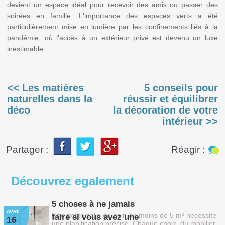
devient un espace idéal pour recevoir des amis ou passer des
soirées en famille. L'importance des espaces verts a été
particulièrement mise en lumière par les confinements liés à la
pandémie, où l'accès à un extérieur privé est devenu un luxe
inestimable.
<< Les matières
5 conseils pour
naturelles dans la
réussir et équilibrer
déco
la décoration de votre
intérieur >>
Partager :
Réagir :
Découvrez
egalement
5 choses à ne jamais
AVRIL
Une petite salle de bain de moins de 5 m² nécessite
faire si vous avez une
16
une planification précise. Chaque choix, du mobilier