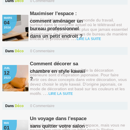
Dans
Déco
0 Commentaire
Maximiser l'espace :
MARS
Avec l'évolution continue du monde du travail,
comment aménager un
04
surtout dans le contexte actuel où le télétravail est
2024
bureau professionnel
souvent privilégié, il devient plus que jamais essentiel
d'aménager de petits espaces de bureau de manière
dans un petit endroit ?
efficace et productive.
LIRE LA SUITE
Dans
Déco
0 Commentaire
Comment décorer sa
JUIL
La mignonnerie et le côté joli de la décoration
chambre en style kawaii
12
intérieure sont d’inspiration japonaise. Pour faire
2023
?
sortir ces deux concepts dans votre décoration, vous
devez choisir le style kawaii. D’origine japonais, ce
mode de décoration est basé sur les couleurs et les
motifs.
LIRE LA SUITE
Dans
Déco
0 Commentaire
Un voyage dans l'espace
MAI
Vous rêvez de voyager dans l'espace, mais vous ne
sans quitter votre salon :
01
pouvez pas vous offrir un billet pour la Station