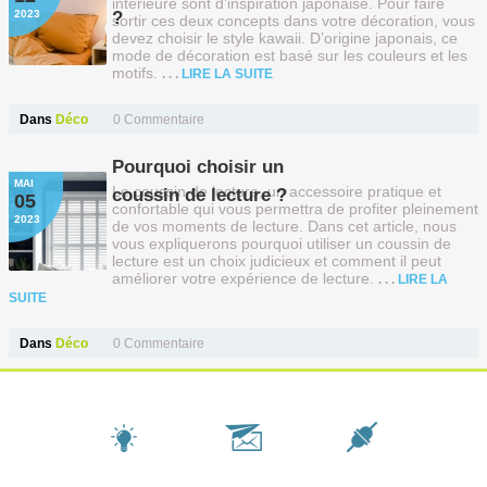
intérieure sont d’inspiration japonaise. Pour faire
2023
?
sortir ces deux concepts dans votre décoration, vous
devez choisir le style kawaii. D’origine japonais, ce
mode de décoration est basé sur les couleurs et les
motifs.
LIRE LA SUITE
Dans
Déco
0 Commentaire
Pourquoi choisir un
MAI
Le coussin de lecture, un accessoire pratique et
coussin de lecture ?
05
confortable qui vous permettra de profiter pleinement
2023
de vos moments de lecture. Dans cet article, nous
vous expliquerons pourquoi utiliser un coussin de
lecture est un choix judicieux et comment il peut
améliorer votre expérience de lecture.
LIRE LA
SUITE
Dans
Déco
0 Commentaire