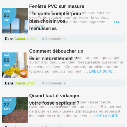
Fenêtre PVC sur mesure
JUIL
Choisir une Fenetre PVC sur mesure est une
: le guide complet pour
21
excellente solution pour améliorer le confort,
2026
bien choisir vos
l'isolation et l'esthétique de votre logement.
LIRE
LA SUITE
menuiseries
Dans
Construction
0 Commentaire
Comment déboucher un
MAI
Un évier qui se vide lentement, une eau qui stagne
évier naturellement ?
06
au fond du bac, une odeur désagréable qui remonte
2026
des canalisations… Ce genre de problème tombe
toujours au mauvais moment.
LIRE LA SUITE
Dans
Construction
0 Commentaire
Quand faut-il vidanger
AVRIL
La fosse septique est un élément essentiel du
votre fosse septique ?
27
système d’assainissement non collectif. Elle permet
2026
de traiter les eaux usées domestiques en séparant
les matières solides des liquides.
LIRE LA SUITE