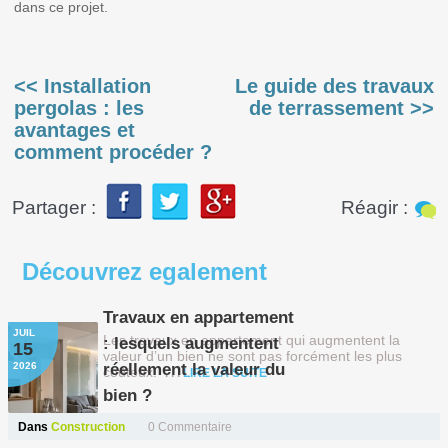
dans ce projet.
<< Installation
Le guide des travaux
pergolas : les
de terrassement >>
avantages et
comment procéder ?
Partager :
Réagir :
Découvrez
egalement
Travaux en appartement
JUIL
Les travaux en appartement qui augmentent la
: lesquels augmentent
15
valeur d’un bien ne sont pas forcément les plus
2026
réellement la valeur du
coûteux.
LIRE LA SUITE
bien ?
Dans
Construction
0 Commentaire